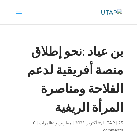
بن عياد :نحو إطلاق
منصة أفريقية لدعم
الفلاحة ومناصرة
المرأة الريفية
25 أكتوبر, 2023
|
UTAP
by
|
معارض و تظاهرات
|
0
comments