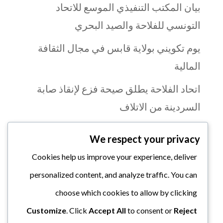
بيان المكتب التنفيذي الموسع للاتحاد
التونسي للفلاحة والصيد البحري
يوم تكويني بولاية قابس في مجال الثقافة
المالية
اتحاد الفلاحة يطلق صيحة فزع لإنقاذ صابة
السردينة من الاتلاف
بنزرت: تواصل تنظيم الأيام التحسيسية حول
We respect your privacy
اليات النفاذ إلى التمويل لفائدة الفلاحين
Cookies help us improve your experience, deliver
البرنامج التكويني السنوي للاتحاد الجهوي
personalized content, and analyze traffic. You can
للفلاحة والصيد البحري بمنوبة
choose which cookies to allow by clicking
الجامعة الوطنية تدعو إلى تشديد الرقابة
Customize
. Click
Accept All
to consent or
Reject