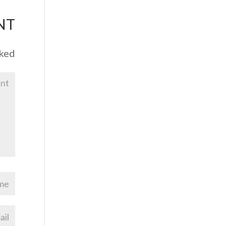
NT
rked