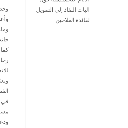
وحضر
اليات النفاذ إلى التمويل
وأعض
لفائدة الفلاحين
وماه
جانب
كما 
رجاي
للات
وتعر
القط
في ك
مسال
ودعو