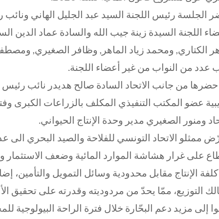
 الجلسة رئيس اللجنة السيد عبد الجليل الهاني ونائب
اء اللجنة السيدة زينة جيب الله والسادة عماد الدين ا
ر الكتاري, ومحمد زياد الماهر, وظافر الصغيري, ومصطف
 عدد من النواب من غير أعضاء اللجنة.
حضرها من جانب الاتحاد السادة صالح هديدر نائب رئيس ا
بية عضو المكتب التنفيذي المكلف بالزراعات الكبرى وف
حاد ومنور الصغيري مدير وحدة الإنتاج الحيواني.
ّض ممثلو الاتحاد التونسي للفلاحة والصيد البحري الى عد
اع على غرار هشاشة الموارد المائية وضعف الاستثمار وال
لفة الإنتاج مقابل محدودية وسائل التمويل والتأمين، إ
ك التوزيع، ممّا يحدّ من مردوديته وقدرته على تحقيق الأ
ا إلى مزيد دعم البحّارة خلال فترة الراحة البيولوجية ل