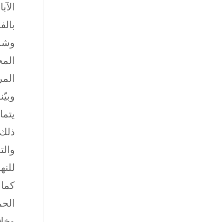
الآب
بالف
وشدّ
المخ
المر
يتما
ذلك 
والت
للنه
كما 
الحم
وخلا