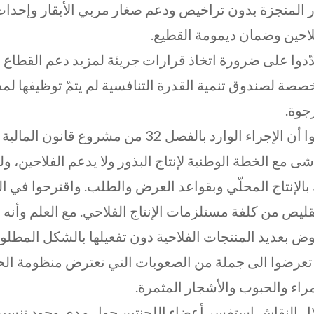
ار المنجزة بدون تراخيص ودعم صغار مربي الأبقار وإحدا
لاحين وضمان ديمومة القطيع.
دوا على ضرورة اتخاذ قرارات جريئة لمزيد دعم القطاع ال
صصة لصندوق تنمية القدرة التنافسية لم يتمّ توظيفها لمس
جوة.
شى مع الخطة الوطنية لإنتاج البذور ولا يدعم الفلاحين، 
بالإنتاج المحلّي وبقواعد العرض والطلب. واقترحوا في ا
قليص من كلفة مستلزمات الإنتاج الفلاحي. مع العلم وأنه
وض بعديد المنتجات الفلاحية دون تفعيلها بالشكل المطلو
تعرضوا الى جملة من الصعوبات التي تعترض منظومة الح
راء والحبوب والأشجار المثمرة.
ل النقاش استفسر أعضاء اللجنتين حول مدى وجود تنسيق ب