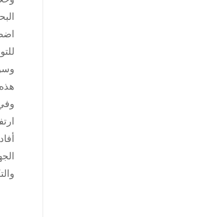
البح
اضطر
للتو
وسوء
هذه 
وفي 
ارتف
أفاد
الجه
والت