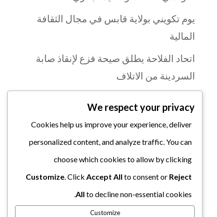
يوم تكويني بولاية قابس في مجال الثقافة
المالية
اتحاد الفلاحة يطلق صيحة فزع لإنقاذ صابة
السردينة من الاتلاف
بنزرت: تواصل تنظيم الأيام التحسيسية حول
We respect your privacy
اليات النفاذ إلى التمويل لفائدة الفلاحين
Cookies help us improve your experience, deliver
البرنامج التكويني السنوي للاتحاد الجهوي
personalized content, and analyze traffic. You can
للفلاحة والصيد البحري بمنوبة
choose which cookies to allow by clicking
الجامعة الوطنية تدعو إلى تشديد الرقابة
Customize
. Click
Accept All
to consent or
Reject
على العسل المورد وحماية المنتوج المحلي
All
to decline non-essential cookies.
Customize